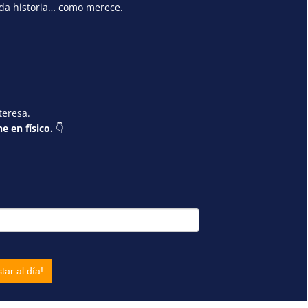
ada historia… como merece.
teresa.
e en físico.
👇