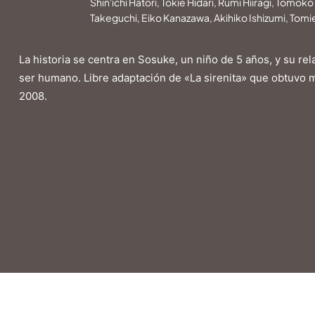
Shin'ichi Hatori, Tokie Hidari, Rumi Hiiragi, Tomo
Takeguchi, Eiko Kanazawa, Akihiko Ishizumi, Tomi
La historia se centra en Sosuke, un niño de 5 años, y su re
ser humano. Libre adaptación de «La sirenita» que obtuvo m
2008.