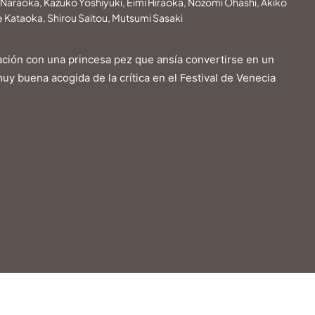
ko Naraoka, Kazuko Yoshiyuki, Eimi Hiraoka, Nozomi Ōhashi, Akiko
e Kataoka, Shirou Saitou, Mutsumi Sasaki
lación con una princesa pez que ansía convertirse en un
uy buena acogida de la crítica en el Festival de Venecia