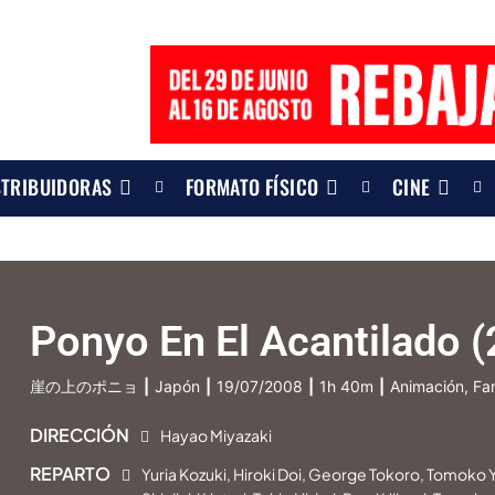
STRIBUIDORAS
FORMATO FÍSICO
CINE
Ponyo En El Acantilado 
崖の上のポニョ
|
Japón
|
19/07/2008
|
1h 40m
|
Animación, Fan
DIRECCIÓN
Hayao Miyazaki
REPARTO
Yuria Kozuki, Hiroki Doi, George Tokoro, Tomoko