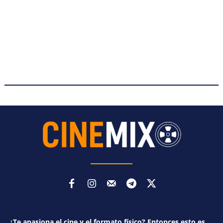
¿Te apasiona el cine y el formato físico? Entonces esto es