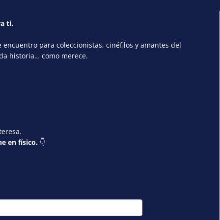
a ti.
encuentro para coleccionistas, cinéfilos y amantes del
ada historia… como merece.
teresa.
e en físico.
👇