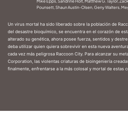
Mike Epps, Sandrine Holt, Matthew G. Taylor, Zac
Pounsett, Shaun Austin-Olsen, Geny Walters, Me
Un virus mortal ha sido liberado sobre la población de Racco
del desastre bioquímico, se encuentra en el corazón de es
alterado su genética, ahora posee fuerza, sentidos y destr
deba utilizar quien quiera sobrevivir en esta nueva aventur
cada vez más peligrosa Raccoon City. Para alcanzar su meta
Corporation, las violentas criaturas de bioingeniería creada
finalmente, enfrentarse a la más colosal y mortal de estas 