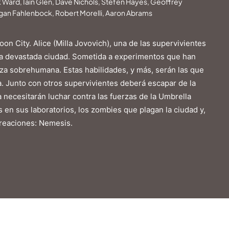
k Ward, Iain Glen, Dave Nichols, Stefen Hayes, Geoffrey
gan Fahlenbock, Robert Morelli, Aaron Abrams
on City. Alice (Milla Jovovich), una de las supervivientes
ta devastada ciudad. Sometida a experimentos que han
eza sobrehumana. Estas habilidades, y más, serán las que
a. Junto con otros supervivientes deberá escapar de la
 necesitarán luchar contra las fuerzas de la Umbrella
s en sus laboratorios, los zombies que plagan la ciudad y,
creaciones: Nemesis.