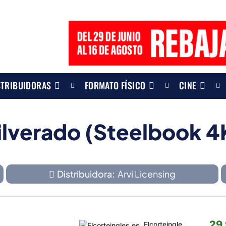
STRIBUIDORAS
FORMATO FÍSICO
CINE
ilverado (Steelbook 4
Distribuidora:
Arvi Licensing
29
Elcorteingles.es