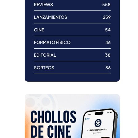
REVIEWS
558
LANZAMIENTOS
259
CINE
54
FORMATO FÍSICO
46
EDITORIAL
38
SORTEOS
36