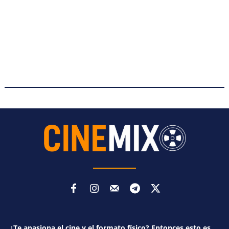
¿Te apasiona el cine y el formato físico? Entonces esto es