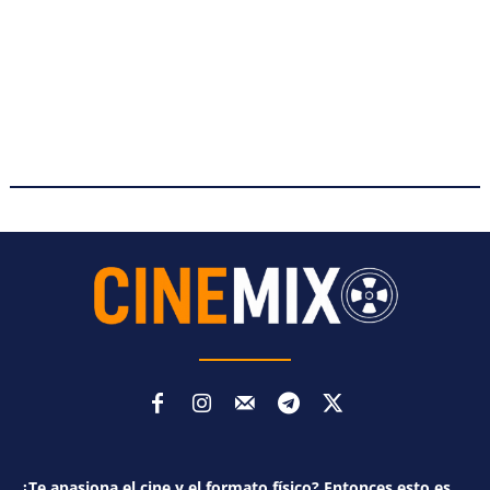
¿Te apasiona el cine y el formato físico? Entonces esto es