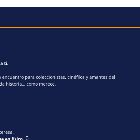
a ti.
encuentro para coleccionistas, cinéfilos y amantes del
ada historia… como merece.
teresa.
e en físico.
👇