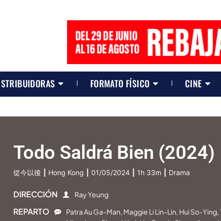
ISTRIBUIDORAS
FORMATO FÍSICO
CINE
Todo Saldrá Bien (2024)
從今以後
|
Hong Kong
|
01/05/2024
|
1h 33m
|
Drama
DIRECCIÓN
Ray Yeung
REPARTO
Patra Au Ga-Man, Maggie Li Lin-Lin, Hui So-Ying,