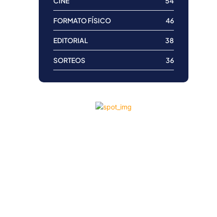
CINE
54
FORMATO FÍSICO
46
EDITORIAL
38
SORTEOS
36