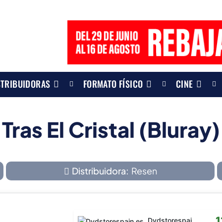
STRIBUIDORAS
FORMATO FÍSICO
CINE
Tras El Cristal (Bluray)
Distribuidora:
Resen
1
Dvdstorespain.es