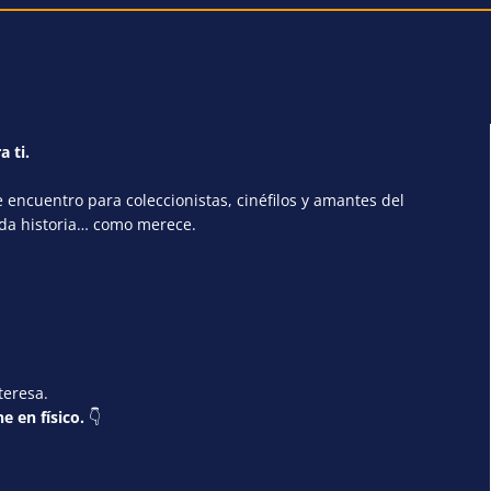
a ti.
encuentro para coleccionistas, cinéfilos y amantes del
ada historia… como merece.
teresa.
e en físico.
👇