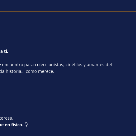
a ti.
encuentro para coleccionistas, cinéfilos y amantes del
ada historia… como merece.
teresa.
e en físico.
👇