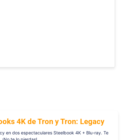
books 4K de Tron y Tron: Legacy
gacy en dos espectaculares Steelbook 4K + Blu-ray. Te
 ¡No te lo pierdas!