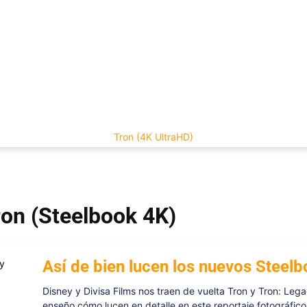
Tron (4K UltraHD)
Tron (Steelbook 4K)
Así de bien lucen los nuevos Steel
Disney y Divisa Films nos traen de vuelta Tron y Tron: Le
enseño cómo lucen en detalle en este reportaje fotográfico.