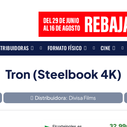
STRIBUIDORAS
FORMATO FÍSICO
CINE
Tron (Steelbook 4K)
Distribuidora:
Divisa Films
32,99
Elcorteingles.es