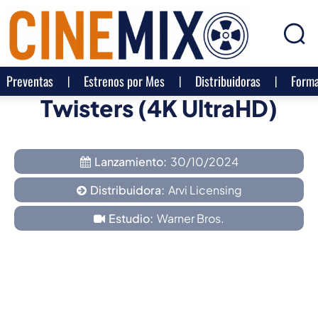
Preventas
Estrenos por Mes
Distribuidoras
Forma
Twisters (4K UltraHD)
Lanzamiento:
30/10/2024
Distribuidora:
Arvi Licensing
Estudio:
Warner Bros.