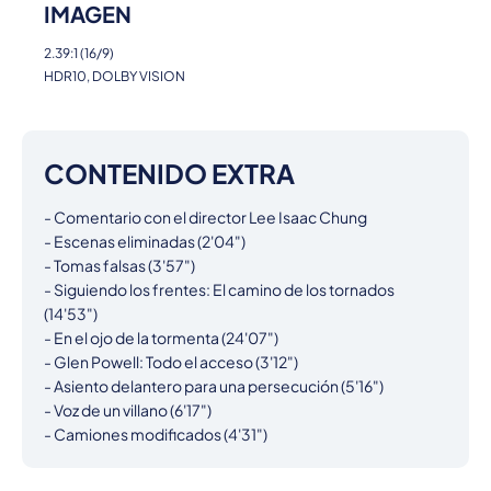
IMAGEN
2.39:1 (16/9)
HDR10, DOLBY VISION
CONTENIDO EXTRA
- Comentario con el director Lee Isaac Chung

- Escenas eliminadas (2'04")

- Tomas falsas (3'57")

- Siguiendo los frentes: El camino de los tornados 
(14'53")

- En el ojo de la tormenta (24'07")

- Glen Powell: Todo el acceso (3'12")

- Asiento delantero para una persecución (5'16")

- Voz de un villano (6'17")

- Camiones modificados (4'31")