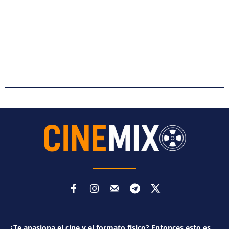
¿Te apasiona el cine y el formato físico? Entonces esto es