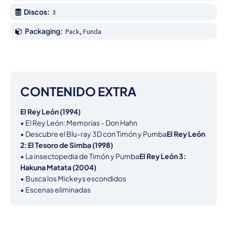
Discos:
3
Packaging:
Pack, Funda
CONTENIDO EXTRA
El Rey León (1994)
• El Rey León: Memorias - Don Hahn

• Descubre el Blu-ray 3D con Timón y Pumba
El Rey León 
2: El Tesoro de Simba (1998)
• La insectopedia de Timón y Pumba
El Rey León 3: 
Hakuna Matata (2004)
• Busca los Mickeys escondidos

• Escenas eliminadas