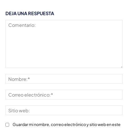
DEJA UNA RESPUESTA
Comentario:
No
Co
ele
Sit
we
Guardar mi nombre, correo electrónico y sitio web en este