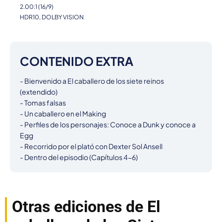
2.00:1 (16/9)
HDR10, DOLBY VISION
CONTENIDO EXTRA
- Bienvenido a El caballero de los siete reinos 
(extendido)

- Tomas falsas

- Un caballero en el Making

- Perfiles de los personajes: Conoce a Dunk y conoce a 
Egg

- Recorrido por el plató con Dexter Sol Ansell

- Dentro del episodio (Capítulos 4-6)
Otras ediciones de El