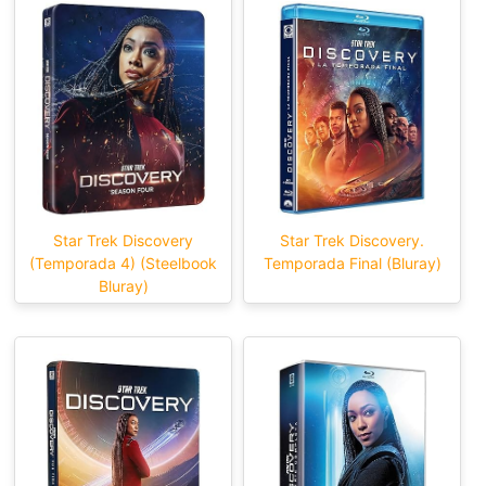
Star Trek Discovery
Star Trek Discovery.
(Temporada 4) (Steelbook
Temporada Final (Bluray)
Bluray)