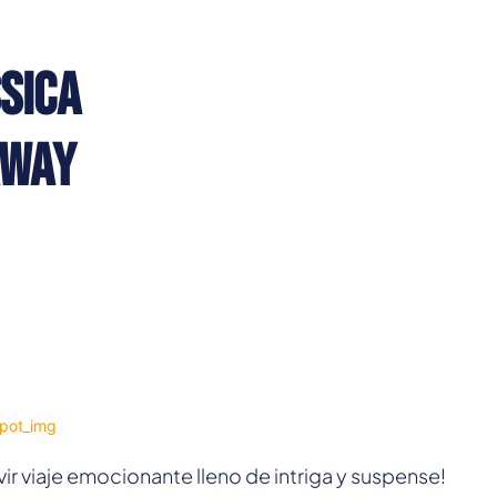
sica
away
vir viaje emocionante lleno de intriga y suspense!