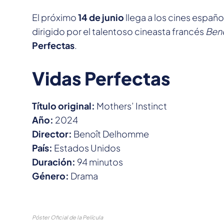
El próximo
14 de junio
llega a los cines español
dirigido por el talentoso cineasta francés
Ben
Perfectas
.
Vidas Perfectas
Título original:
Mothers’ Instinct
Año:
2024
Director:
Benoît Delhomme
País:
Estados Unidos
Duración:
94 minutos
Género:
Drama
Póster Oficial de la Película