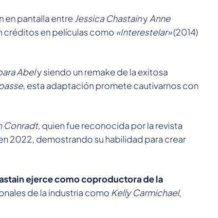
 en pantalla entre
Jessica Chastain
y
Anne
 créditos en películas como
«Interestelar»
(2014)
bara Abel
y siendo un remake de la exitosa
epasse
, esta adaptación promete cautivarnos con
h Conradt
, quien fue reconocida por la revista
 en 2022, demostrando su habilidad para crear
astain ejerce como coproductora de la
onales de la industria como
Kelly Carmichael
,