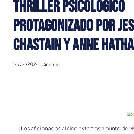
Thriller psicológico
protagonizado por Jes
Chastain y Anne Hath
14/04/2024
-
Cinemix
¡Los aficionados al cine estamos a punto de vi