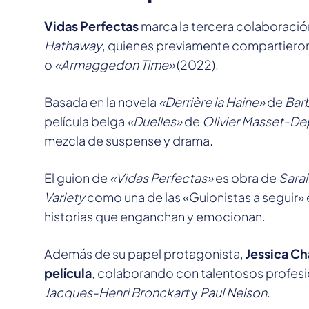
Vidas Perfectas
marca la tercera colaboración
Hathaway
, quienes previamente compartieron
o
«Armaggedon Time»
(2022).
Basada en la novela
«Derrière la Haine»
de
Bar
película belga
«Duelles»
de
Olivier Masset-D
mezcla de suspense y drama.
El guion de
«Vidas Perfectas»
es obra de
Sara
Variety
como una de las «Guionistas a seguir»
historias que enganchan y emocionan.
Además de su papel protagonista,
Jessica Ch
película
, colaborando con talentosos profesi
Jacques-Henri Bronckart
y
Paul Nelson
.