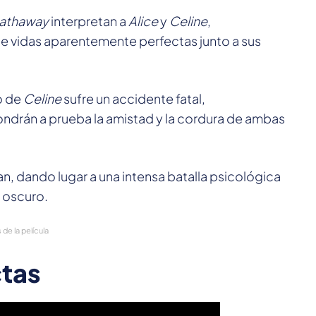
athaway
interpretan a
Alice
y
Celine
,
e vidas aparentemente perfectas junto a sus
o de
Celine
sufre un accidente fatal,
drán a prueba la amistad y la cordura de ambas
an, dando lugar a una intensa batalla psicológica
o oscuro.
de la película
ctas