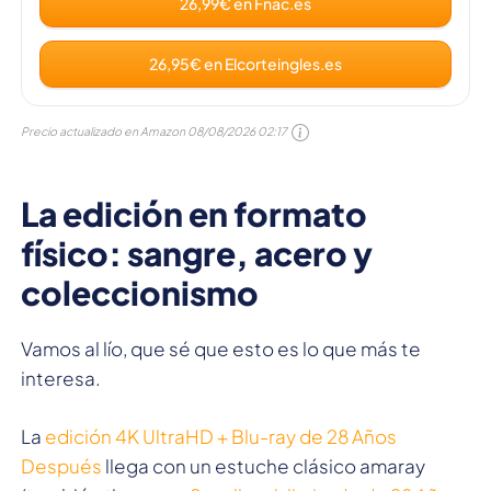
26,99€ en Fnac.es
26,95€ en Elcorteingles.es
Precio actualizado en Amazon
08/08/2026 02:17
La edición en formato
físico: sangre, acero y
coleccionismo
Vamos al lío, que sé que esto es lo que más te
interesa.
La
edición 4K UltraHD + Blu-ray de 28 Años
Después
llega con un estuche clásico amaray