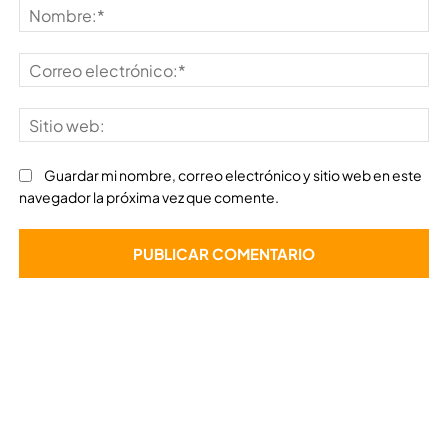
No
Co
ele
Sit
we
Guardar mi nombre, correo electrónico y sitio web en este
navegador la próxima vez que comente.