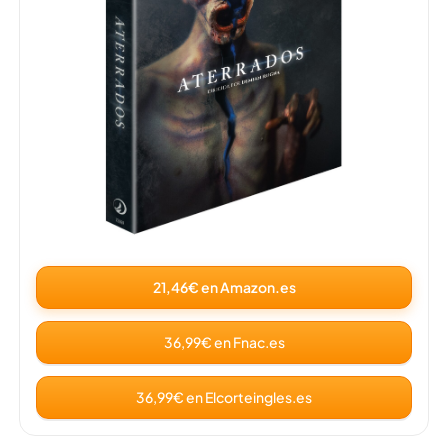
21,46€ en Amazon.es
36,99€ en Fnac.es
36,99€ en Elcorteingles.es