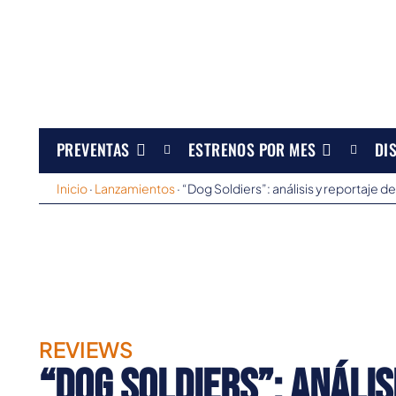
PREVENTAS
ESTRENOS POR MES
DI
Inicio
·
Lanzamientos
·
“Dog Soldiers”: análisis y reportaje de
REVIEWS
“Dog Soldiers”: anális