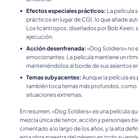
Efectos especiales prácticos:
La película 
prácticos en lugar de CGI, lo que añade aute
Los licántropos, diseñados por Bob Keen, 
ejecución.
Acción desenfrenada:
«Dog Soldiers» no e
emocionantes. La película mantiene un ritm
manteniéndolos al borde de sus asientos 
Temas subyacentes:
Aunque la película es 
también toca temas más profundos, como la
situaciones extremas.
En resumen, «Dog Soldiers» es una película que
mezcla única de terror, acción y personajes bi
cimentado a lo largo de los años, y la alta de
esta obra maestra del género en todo su espl