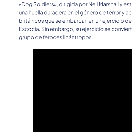
«Dog Soldiers», dirigida por Neil Marshall y e
una huella duradera en el género de terror y a
británicos que se embarcan en un ejercicio de
Escocia. Sin embargo, su ejercicio se convier
grupo de feroces licántropos.