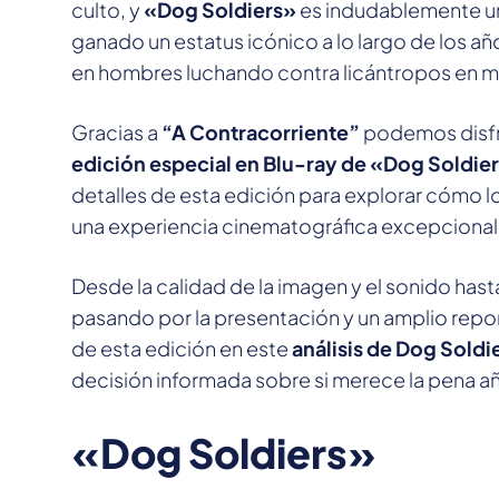
culto, y
«Dog Soldiers»
es indudablemente una 
ganado un estatus icónico a lo largo de los añ
en hombres luchando contra licántropos en 
Gracias a
“A Contracorriente”
podemos disfr
edición especial en Blu-ray de «Dog Soldie
detalles de esta edición para explorar cómo log
una experiencia cinematográfica excepcional
Desde la calidad de la imagen y el sonido hasta
pasando por la presentación y un amplio rep
de esta edición en este
análisis de Dog Soldi
decisión informada sobre si merece la pena añ
«Dog Soldiers»