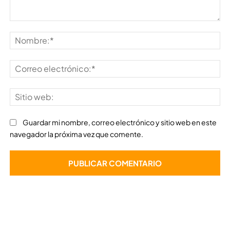
Comentario:
No
Co
ele
Sit
we
Guardar mi nombre, correo electrónico y sitio web en este
navegador la próxima vez que comente.