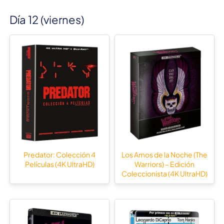
Día 12 (viernes)
Predator: Colección 4
Los Amos de la Noche (The
Películas (4K UltraHD)
Warriors) – Edición
Coleccionista (4K UltraHD)