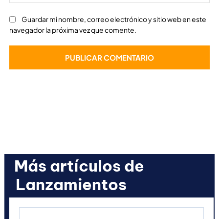
we
Guardar mi nombre, correo electrónico y sitio web en este
navegador la próxima vez que comente.
Más artículos de
Lanzamientos