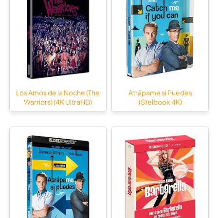
Los Amos de la Noche (The
Atrápame si Puedes
Warriors) (4K UltraHD)
(Stelbook 4K)