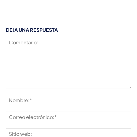
DEJA UNA RESPUESTA
Comentario:
No
Co
ele
Sit