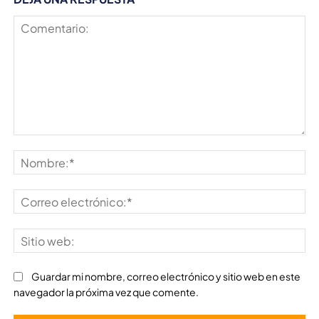
Comentario:
No
Co
ele
Sit
we
Guardar mi nombre, correo electrónico y sitio web en este
navegador la próxima vez que comente.