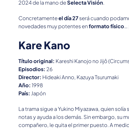
2024 de la mano de
Selecta Visión
.
Concretamente
el día 27
será cuando podamos
novedades muy potentes en
formato físico
… 
Kare Kano
Título original:
Kareshi Kanojo no Jijô (Circum
Episodios:
26
Director:
Hideaki Anno, Kazuya Tsurumaki
Año:
1998
País:
Japón
La trama sigue a Yukino Miyazawa, quien solía 
notas y ayuda a los demás. Sin embargo, su 
compañero, le quita el primer puesto. A medid