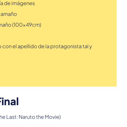
ría de imágenes
n tamaño
tamaño (100x49cm)
n el apellido de la protagonista tal y
Final
he Last: Naruto the Movie)