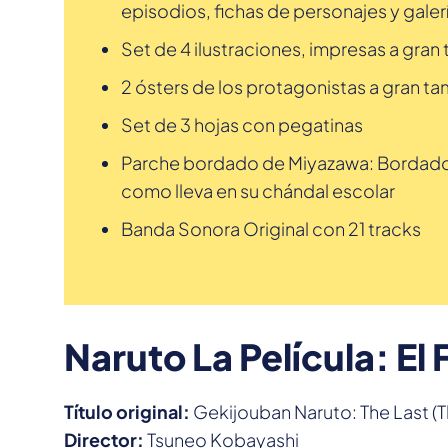
episodios, fichas de personajes y gale
Set de 4 ilustraciones, impresas a gra
2 ósters de los protagonistas a gran 
Set de 3 hojas con pegatinas
Parche bordado de Miyazawa: Bordado co
como lleva en su chándal escolar
Banda Sonora Original con 21 tracks
Naruto La Película: El 
Título original:
Gekijouban Naruto: The Last (T
Director:
Tsuneo Kobayashi