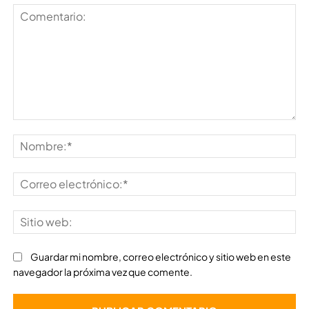
Comentario:
No
Co
ele
Sit
we
Guardar mi nombre, correo electrónico y sitio web en este
navegador la próxima vez que comente.