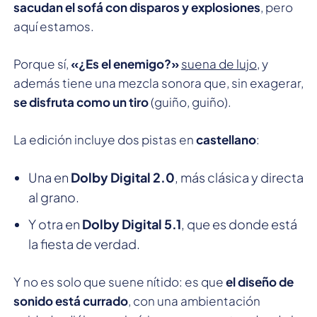
sacudan el sofá con disparos y explosiones
, pero
aquí estamos.
Porque sí,
«¿Es el enemigo?»
suena de lujo
, y
además tiene una mezcla sonora que, sin exagerar,
se disfruta como un tiro
(guiño, guiño).
La edición incluye dos pistas en
castellano
:
Una en
Dolby Digital 2.0
, más clásica y directa
al grano.
Y otra en
Dolby Digital 5.1
, que es donde está
la fiesta de verdad.
Y no es solo que suene nítido: es que
el diseño de
sonido está currado
, con una ambientación