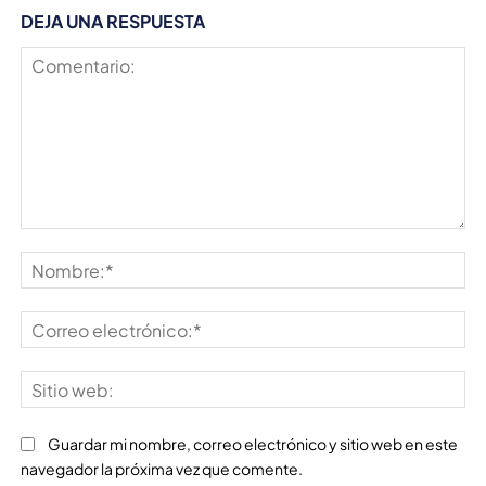
DEJA UNA RESPUESTA
Comentario:
No
Co
ele
Sit
we
Guardar mi nombre, correo electrónico y sitio web en este
navegador la próxima vez que comente.