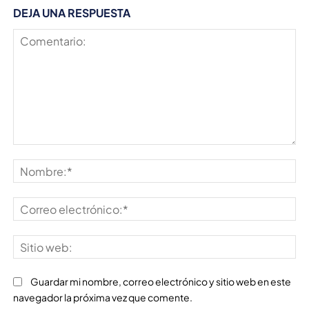
DEJA UNA RESPUESTA
Comentario:
No
Co
ele
Sit
we
Guardar mi nombre, correo electrónico y sitio web en este
navegador la próxima vez que comente.