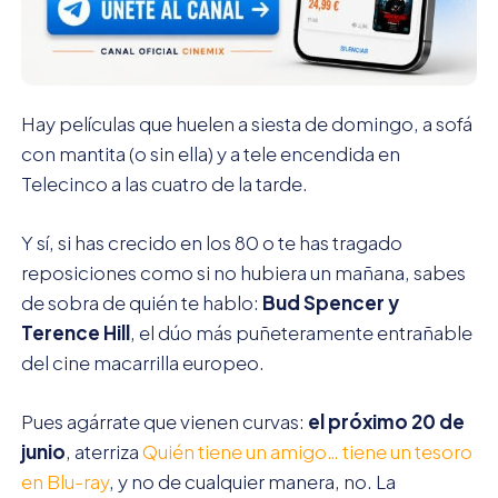
Hay películas que huelen a siesta de domingo, a sofá
con mantita (o sin ella) y a tele encendida en
Telecinco a las cuatro de la tarde.
Y sí, si has crecido en los 80 o te has tragado
reposiciones como si no hubiera un mañana, sabes
de sobra de quién te hablo:
Bud Spencer y
Terence Hill
, el dúo más puñeteramente entrañable
del cine macarrilla europeo.
Pues agárrate que vienen curvas:
el próximo 20 de
junio
, aterriza
Quién tiene un amigo… tiene un tesoro
en Blu-ray
, y no de cualquier manera, no. La