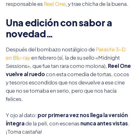
responsable es
Reel One
, y trae chicha de la buena.
Una edición con sabor a
novedad…
Después del bombazo nostálgico de
Parasite 3-D
en Blu-ray
en febrero (sí, la de su sello «Midnight
Sessions», que fue tan rara como molona),
Reel One
vuelve al ruedo
con esta comedia de tortas, cocos
y tesoros escondidos que nos devuelve a ese cine
que no se tomaba en serio, pero que nos hacía
felices.
Y ojo al dato:
por primera vez nos llega la versión
íntegra
de la peli, con escenas
nunca antes vistas
.
¡Toma castaña!