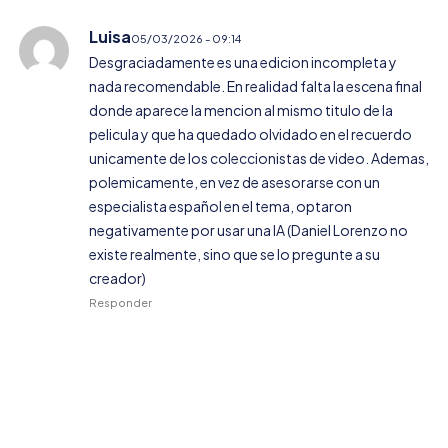
Luisa
05/03/2026 - 09:14
Desgraciadamente es una edicion incompleta y
nada recomendable. En realidad falta la escena final
donde aparece la mencion al mismo titulo de la
pelicula y que ha quedado olvidado en el recuerdo
unicamente de los coleccionistas de video. Ademas,
polemicamente, en vez de asesorarse con un
especialista español en el tema, optaron
negativamente por usar una IA (Daniel Lorenzo no
existe realmente, sino que se lo pregunte a su
creador)
Responder