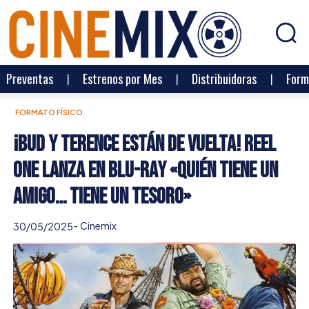
Preventas
Estrenos por Mes
Distribuidoras
Form
FORMATO FÍSICO
¡Bud y Terence están de vuelta! Reel
One lanza en Blu-ray «Quién tiene un
amigo… tiene un tesoro»
-
Cinemix
30/05/2025