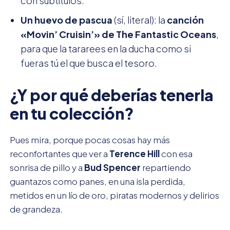
con subtítulos.
Un huevo de pascua
(sí, literal): la
canción
«Movin’ Cruisin’» de The Fantastic Oceans
,
para que la tararees en la ducha como si
fueras tú el que busca el tesoro.
¿Y por qué deberías tenerla
en tu colección?
Pues mira, porque pocas cosas hay más
reconfortantes que ver a
Terence Hill
con esa
sonrisa de pillo y a
Bud Spencer
repartiendo
guantazos como panes, en una isla perdida,
metidos en un lío de oro, piratas modernos y delirios
de grandeza.