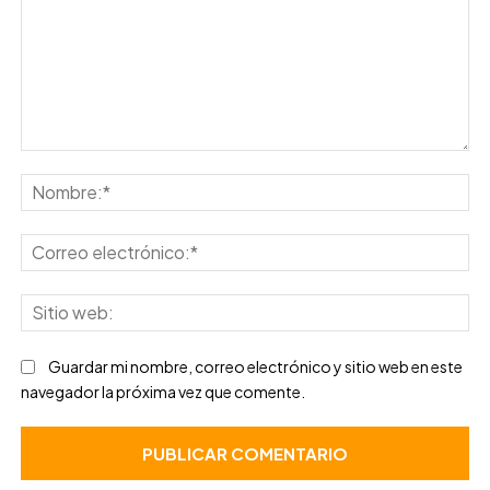
Comentario:
No
Co
ele
Sit
we
Guardar mi nombre, correo electrónico y sitio web en este
navegador la próxima vez que comente.