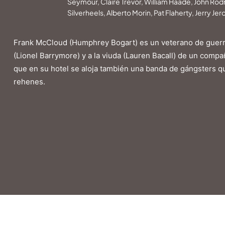
Seymour, Claire Trevor, William Haade, John Ro
Silverheels, Alberto Morin, Pat Flaherty, Jerry Jer
Frank McCloud (Humphrey Bogart) es un veterano de guerra q
(Lionel Barrymore) y a la viuda (Lauren Bacall) de un comp
que en su hotel se aloja también una banda de gángsters 
rehenes.