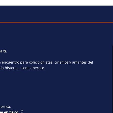
a ti.
encuentro para coleccionistas, cinéfilos y amantes del
ada historia… como merece.
teresa.
e en físico.
👇