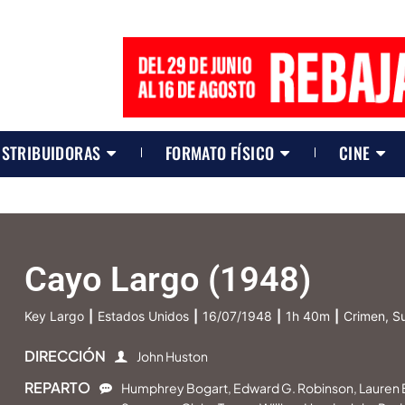
ISTRIBUIDORAS
FORMATO FÍSICO
CINE
Cayo Largo (1948)
Key Largo
|
Estados Unidos
|
16/07/1948
|
1h 40m
|
Crimen, S
DIRECCIÓN
John Huston
REPARTO
Humphrey Bogart, Edward G. Robinson, Lauren B