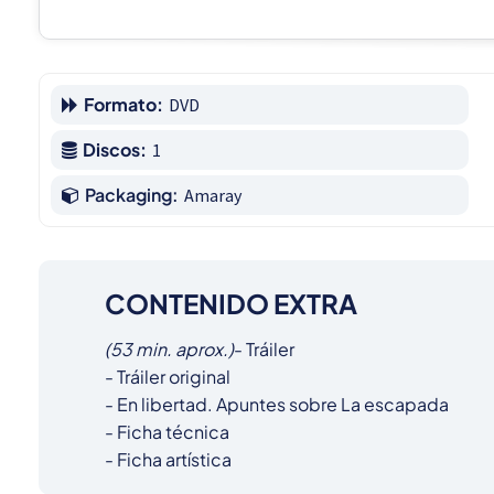
Formato:
DVD
Discos:
1
Packaging:
Amaray
CONTENIDO EXTRA
(53 min. aprox.)
- Tráiler

- Tráiler original

- En libertad. Apuntes sobre La escapada

- Ficha técnica

- Ficha artística