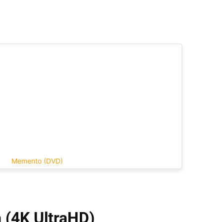
Memento (DVD)
a (4K UltraHD)