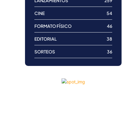
LANZAMIENTOS
259
CINE
54
FORMATO FÍSICO
46
EDITORIAL
38
SORTEOS
36