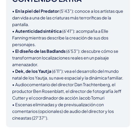
• 
En la piel del Predator
 (5'43"): conoce a los artistas que 
dan vida a una de las criaturas más terroríficas de la 
pantalla.

• 
Autenticidad sintética
 (6'41"): acompaña a Elle 
Fanning mientras describe la creación de sus dos 
personajes.

• 
El diseño de las Badlands
 (6'53"): descubre cómo se 
transformaron localizaciones reales en un paisaje 
amenazador.

• 
Dek, de los Yautja
 (6'11"): vea el desarrollo del mundo 
natal de los Yautja, su nave espacial y la dinámica familiar.

• Audiocomentario del director Dan Trachtenberg, el 
productor Ben Rosenblatt, el director de fotografía Jeff 
Cutter y el coordinador de acción Jacob Tomuri

• Escenas eliminadas y de previsualización con 
comentarios (opcionales) de audio del director y los 
cineastas (27'37").