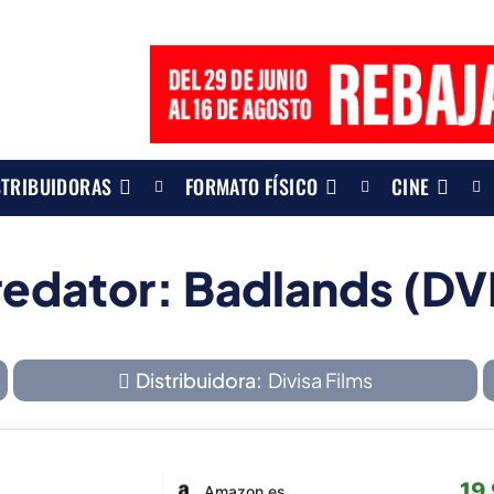
STRIBUIDORAS
FORMATO FÍSICO
CINE
redator: Badlands (DV
Distribuidora:
Divisa Films
19
Amazon.es