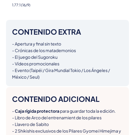
1.77:1 (16/9)
CONTENIDO EXTRA
- Apertura y final sin texto

- Crónicas de los matademonios

- El juego del Sugoroku

- Vídeos promocionales

- Evento (Taipéi / Gira Mundial Tokio / Los Ángeles / 
México / Seul)
CONTENIDO ADICIONAL
- 
Caja rígida protectora
 para guardar toda la edición.

- Libro de Arco del entrenamient de los pilares

- Llavero de Sabito

- 2 Shikishis exclusivos de los Pilares Gyomei Himejima y 