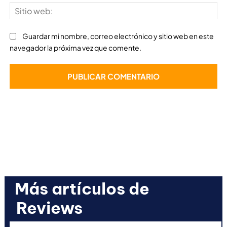
Sit
we
Guardar mi nombre, correo electrónico y sitio web en este
navegador la próxima vez que comente.
Más artículos de
Reviews