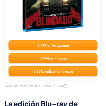
16,99€ en Amazon.es
16,99€ en Fnac.es
18,95€ en Elcorteingles.es
Precio actualizado en Amazon
06/08/2026 23:08
La edición Blu-ray de