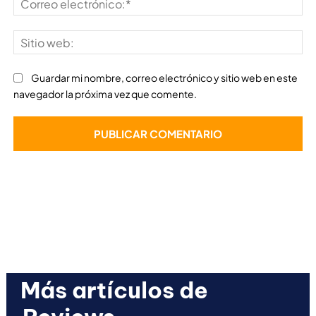
ele
Sit
we
Guardar mi nombre, correo electrónico y sitio web en este
navegador la próxima vez que comente.
Más artículos de