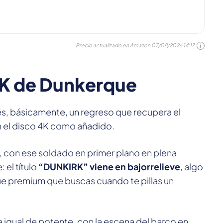
Precio actualizado en Amazon
07/08/2026 14:17
 4K de Dunkerque
s, básicamente, un regreso que recupera el
n el disco 4K como añadido.
, con ese soldado en primer plano en plena
 el título
“DUNKIRK” viene en bajorrelieve
, algo
e premium que buscas cuando te pillas un
ra igual de potente, con la escena del barco en