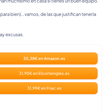
nan muchísimo en casa si tienes un buen equipo.
(para bien)… vamos, de las que justifican tenerla
ay excusas.
30,38€ en Amazon.es
31,95€ en Elcorteingles.es
31,99€ en Fnac.es