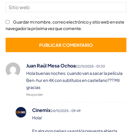
Sit
we
Guardar mi nombre, correo electrónico y sitio web en este
navegador la próxima vez que comente.
Juan Raúl Mesa Ochoa
22/11/2025 - 01:33
Hola buenas noches: cuando van a sacar la película
Ben-hur en 4K con subtítulos en castellano??? Mil
gracias
Responder
Cinemix
24/11/2025 - 09:49
Hola!
En algunos países ya está la preventa abierta,