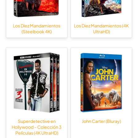
Los Diez Mandamientos
Los Diez Mandamientos (4K
(Steelbook 4K)
UltraHD)
Superdetective en
John Carter (Bluray)
Hollywood – Colección 3
Películas (4K UltraHD)