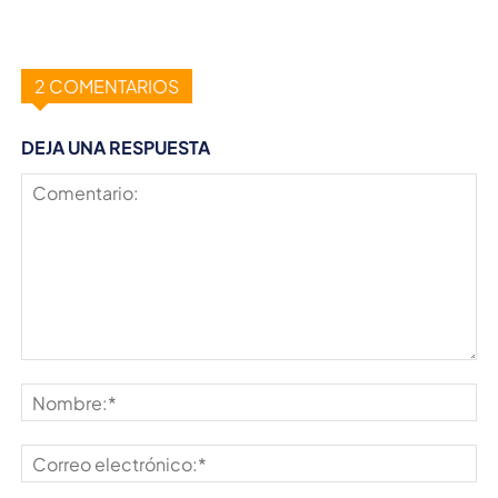
2 COMENTARIOS
DEJA UNA RESPUESTA
Comentario:
No
Co
ele