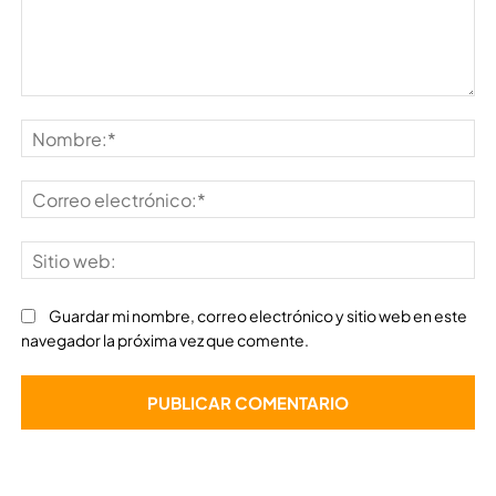
Comentario:
No
Co
ele
Sit
we
Guardar mi nombre, correo electrónico y sitio web en este
navegador la próxima vez que comente.