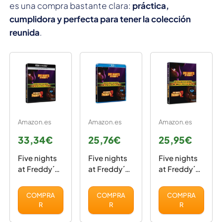
es una compra bastante clara:
práctica,
cumplidora y perfecta para tener la colección
reunida
.
Amazon.es
Amazon.es
Amazon.es
33,34€
25,76€
25,95€
Five nights
Five nights
Five nights
at Freddy´s.
at Freddy´s.
at Freddy´s.
pack 1-2 (4K
pack 1-2
pack 1-2
UHD + BD)
(BD) [Blu-
(DVD)
COMPRA
COMPRA
COMPRA
[Blu-ray]
ray]
R
R
R