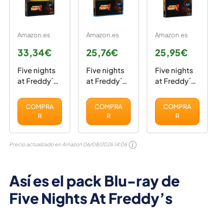
Amazon.es
Amazon.es
Amazon.es
33,34€
25,76€
25,95€
Five nights
Five nights
Five nights
at Freddy´s.
at Freddy´s.
at Freddy´s.
pack 1-2 (4K
pack 1-2
pack 1-2
UHD + BD)
(BD) [Blu-
(DVD)
COMPRA
COMPRA
COMPRA
[Blu-ray]
ray]
R
R
R
Precio actualizado en Amazon
06/08/2026 14:06
Así es el pack Blu-ray de
Five Nights At Freddy’s