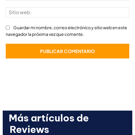
Sit
we
Guardar mi nombre, correo electrónico y sitio web en este
navegador la próxima vez que comente.
Más artículos de
Reviews