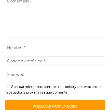
Comentario:
No
Co
ele
Sit
we
Guardar mi nombre, correo electrónico y sitio web en este
navegador la próxima vez que comente.