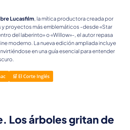
obre Lucasfilm
, la mítica productora creada por
ies y proyectos más emblemáticos -desde «Star
tro del laberinto» o «Willow»-, el autor repasa
cine moderno. La nueva edición ampliada incluye
convirtiéndose en una guía esencial para entender
scuro.
nac
🛒 El Corte Inglés
 Los árboles gritan de