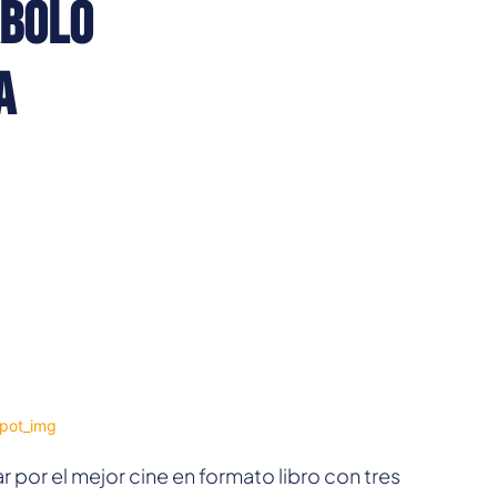
ábolo
a
r por el mejor cine en formato libro con tres