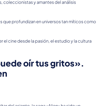
s, coleccionistas y amantes del análisis
tulos que profundizan en universos tan míticos como
r el cine desde la pasión, el estudio y la cultura
uede oír tus gritos».
en
ar del asiento, la saga «Alien» ha sido un