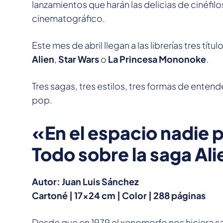
lanzamientos que harán las delicias de cinéfilo
cinematográfico.
Este mes de abril llegan a las librerías tres tí
Alien
,
Star Wars
o
La Princesa Mononoke
.
Tres sagas, tres estilos, tres formas de entende
pop.
«En el espacio nadie p
Todo sobre la saga Ali
Autor: Juan Luis Sánchez
Cartoné | 17×24 cm | Color | 288 páginas
Desde que en 1979 el xenomorfo nos hiciera salt