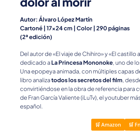
dolor al morir
Autor: Álvaro López Martín
Cartoné | 17×24 cm | Color | 290 páginas
(2ª edición)
Del autor de «El viaje de Chihiro» y «El castill
dedicado a
La Princesa Mononoke
, uno de l
Una epopeya animada, con múltiples capas de l
libro analiza
todos los secretos del film
, desd
convirtiéndose en la obra de referencia para c
de Fran García Valiente (iLuTv), el youtuber 
español.
🛒 Amazon
🛒 F