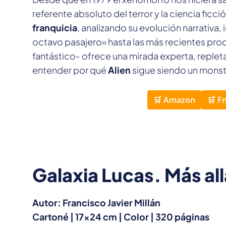
referente absoluto del terror y la ciencia ficci
franquicia
, analizando su evolución narrativa, 
octavo pasajero» hasta las más recientes prod
fantástico- ofrece una mirada experta, repleta
entender por qué
Alien
sigue siendo un monstr
🛒 Amazon
🛒 F
Galaxia Lucas. Más all
Autor: Francisco Javier Millán
Cartoné | 17×24 cm | Color | 320 páginas