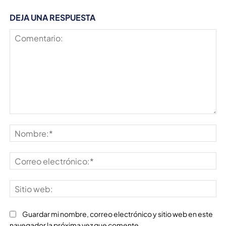
DEJA UNA RESPUESTA
Comentario:
No
Co
ele
Sit
we
Guardar mi nombre, correo electrónico y sitio web en este
navegador la próxima vez que comente.