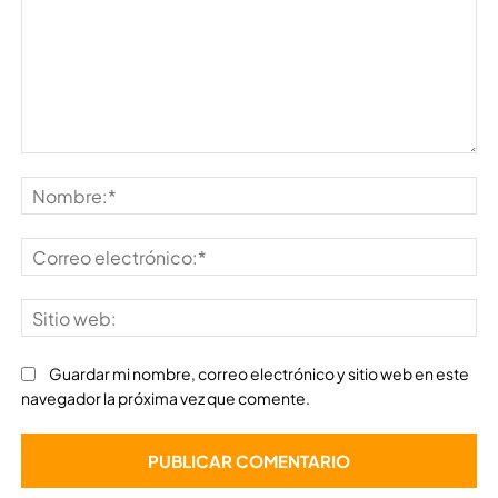
Comentario:
No
Co
ele
Sit
we
Guardar mi nombre, correo electrónico y sitio web en este
navegador la próxima vez que comente.