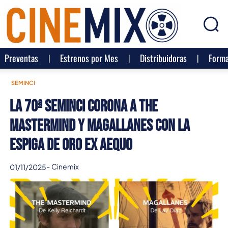
Preventas
Estrenos por Mes
Distribuidoras
Forma
SEMINCI
La 70ª Seminci corona a The
Mastermind y Magallanes con la
Espiga de Oro ex aequo
-
Cinemix
01/11/2025