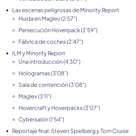
Las escenas peligrosas de Minority Report
Huida en Maglev (2'57")
Persecución Hoverpack (2'59")
Fábrica de coches (2'47")
ILM y Minority Report
Una introducción (4'30")
Hologramas (3'08")
Sala de contención (3'08")
Maglev (3'11")
Hovercraft y Hoverpacks (3'07")
Cybersalón (1'54")
Reportaje final: Steven Spielberg y Tom Cruise