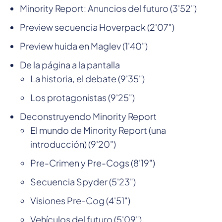
Minority Report: Anuncios del futuro (3'52")
Preview secuencia Hoverpack (2'07")
Preview huida en Maglev (1'40")
De la página a la pantalla
La historia, el debate (9'35")
Los protagonistas (9'25")
Deconstruyendo Minority Report
El mundo de Minority Report (una
introducción) (9'20")
Pre-Crimen y Pre-Cogs (8'19")
Secuencia Spyder (5'23")
Visiones Pre-Cog (4'51")
Vehículos del futuro (5'09")