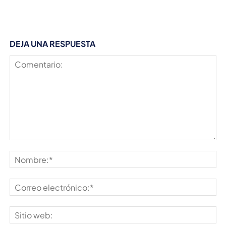
DEJA UNA RESPUESTA
Comentario:
No
Co
ele
Sit
we