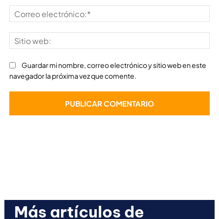
Co
ele
Sit
we
Guardar mi nombre, correo electrónico y sitio web en este
navegador la próxima vez que comente.
Más artículos de