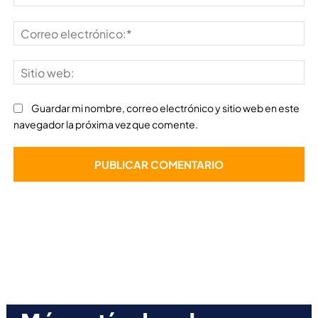
Co
ele
Sit
we
Guardar mi nombre, correo electrónico y sitio web en este
navegador la próxima vez que comente.